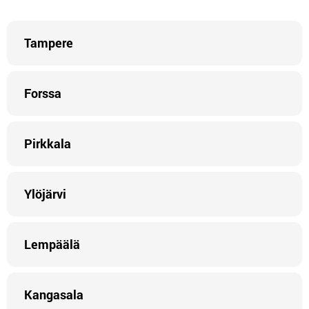
Tampere
Forssa
Pirkkala
Ylöjärvi
Lempäälä
Kangasala