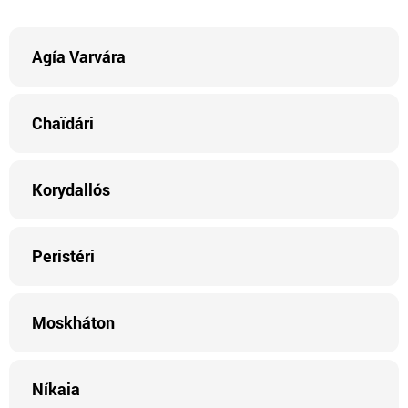
Agía Varvára
Chaïdári
Korydallós
Peristéri
Moskháton
Níkaia