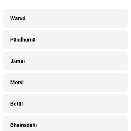
Warud
Pāndhurnā
Jāmai
Morsi
Betūl
Bhainsdehi