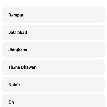
Rāmpur
Jalālābad
Jhinjhāna
Thāna Bhawan
Nakūr
Ūn