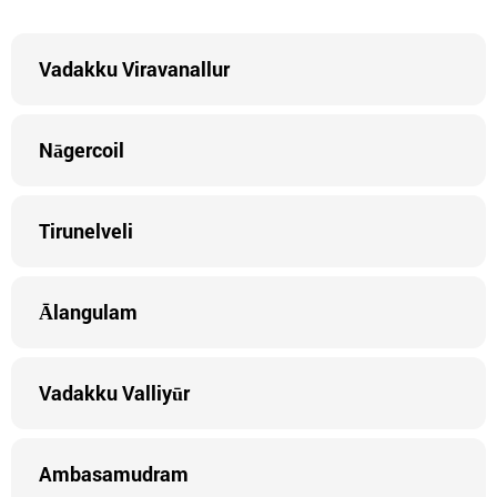
Vadakku Viravanallur
Nāgercoil
Tirunelveli
Ālangulam
Vadakku Valliyūr
Ambasamudram