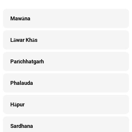
Mawāna
Lāwar Khās
Parīchhatgarh
Phalauda
Hāpur
Sardhana