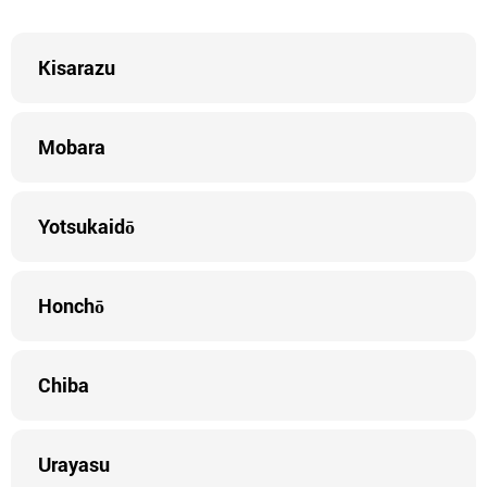
Kisarazu
Mobara
Yotsukaidō
Honchō
Chiba
Urayasu