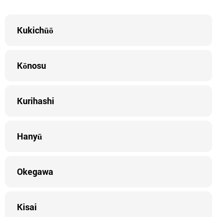
Kukichūō
Kōnosu
Kurihashi
Hanyū
Okegawa
Kisai