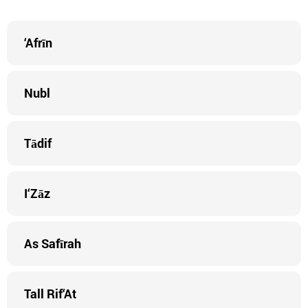
‘Afrīn
Nubl
Tādif
I‘Zāz
As Safīrah
Tall Rif‘At